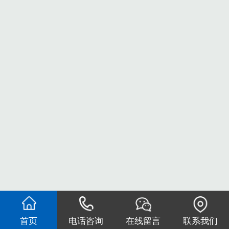
首页
首页
电话咨询
电话咨询
在线留言
在线留言
联系我们
联系我们