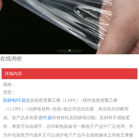
在线询价
详细内容
规格：
类型：
防静电PE袋
是由低密度聚乙烯（LDPE）+线性低密度聚乙烯
（LLDPE）+抗静电母料+色母+稳定剂混合吹膜，然后热封切断而
成。该产品具有普通
PE袋
所有特性及防静电功能。其材料手感较柔
软，厚度可自由调节，在印刷电路板等一般电子产品中广泛使用。作
为外包装既节约成本又可以保护电子产品不会因绝缘体之间相互摩擦