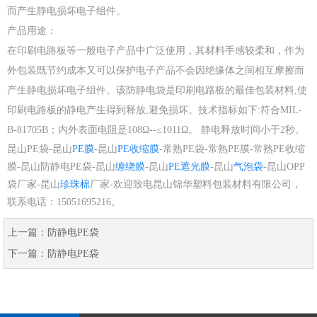
而产生静电损坏电子组件。
产品用途：
在印刷电路板等一般电子产品中广泛使用，其材料手感较柔和，作为
外包装既节约成本又可以保护电子产品不会因绝缘体之间相互摩擦而
产生静电损坏电子组件。该防静电袋是印刷电路板的最佳包装材料,使
印刷电路板的静电产生得到释放,避免损坏。技术指标如下:符合MIL-
B-81705B；内外表面电阻是108Ω--≤1011Ω。 静电释放时间小于2秒。
昆山PE袋-昆山
PE膜
-昆山
PE收缩膜
-常熟PE袋-常熟PE膜-常熟PE收缩
膜-昆山防静电PE袋-昆山
缠绕膜
-昆山
PE遮光膜
-昆山
气泡袋
-昆山OPP
袋厂家-昆山
珍珠棉
厂家-欢迎致电昆山锦华塑料包装材料有限公司，
联系电话：15051695216。
上一篇：
防静电PE袋
下一篇：
防静电PE袋