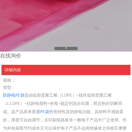
在线询价
详细内容
规格：
类型：
防静电PE袋
是由低密度聚乙烯（LDPE）+线性低密度聚乙烯
（LLDPE）+抗静电母料+色母+稳定剂混合吹膜，然后热封切断而
成。该产品具有普通
PE袋
所有特性及防静电功能。其材料手感较柔
软，厚度可自由调节，在印刷电路板等一般电子产品中广泛使用。作
为外包装既节约成本又可以保护电子产品不会因绝缘体之间相互摩擦