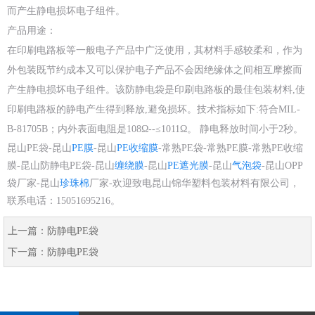
而产生静电损坏电子组件。
产品用途：
在印刷电路板等一般电子产品中广泛使用，其材料手感较柔和，作为
外包装既节约成本又可以保护电子产品不会因绝缘体之间相互摩擦而
产生静电损坏电子组件。该防静电袋是印刷电路板的最佳包装材料,使
印刷电路板的静电产生得到释放,避免损坏。技术指标如下:符合MIL-
B-81705B；内外表面电阻是108Ω--≤1011Ω。 静电释放时间小于2秒。
昆山PE袋-昆山
PE膜
-昆山
PE收缩膜
-常熟PE袋-常熟PE膜-常熟PE收缩
膜-昆山防静电PE袋-昆山
缠绕膜
-昆山
PE遮光膜
-昆山
气泡袋
-昆山OPP
袋厂家-昆山
珍珠棉
厂家-欢迎致电昆山锦华塑料包装材料有限公司，
联系电话：15051695216。
上一篇：
防静电PE袋
下一篇：
防静电PE袋